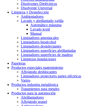
Disolventes Dieléctricos
Disolvente Universal
Limpieza y Desinfección
Ambientadores
Lavado y abrillantado vajilla
Automático máquina
Lavado textil
Manual
Limpiadores amoniacales
Limpiadores bioalcohol
Limpiadores desinfectantes
Limpiadores superficies abrillantadas
Limpiadores superficies de madera
Limpiezas instalaciones
Papeleras
Productos especiales matenimiento
Aflojatodo desblocantes
Limpiadores protectores partes eléctricas
Varios
Productos industria metalúrgica
Tratamientos para metales
Productos para la automoción
Abrillantadores
Aflojatodo granel
Ambientadores