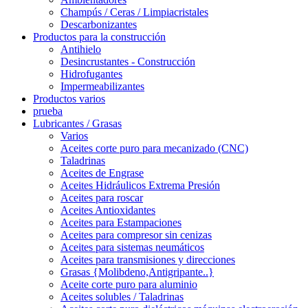
Champús / Ceras / Limpiacristales
Descarbonizantes
Productos para la construcción
Antihielo
Desincrustantes - Construcción
Hidrofugantes
Impermeabilizantes
Productos varios
prueba
Lubricantes / Grasas
Varios
Aceites corte puro para mecanizado (CNC)
Taladrinas
Aceites de Engrase
Aceites Hidráulicos Extrema Presión
Aceites para roscar
Aceites Antioxidantes
Aceites para Estampaciones
Aceites para compresor sin cenizas
Aceites para sistemas neumáticos
Aceites para transmisiones y direcciones
Grasas {Molibdeno,Antigripante..}
Aceite corte puro para aluminio
Aceites solubles / Taladrinas