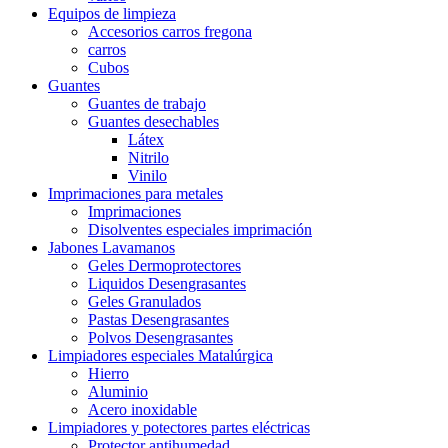
Equipos de limpieza
Accesorios carros fregona
carros
Cubos
Guantes
Guantes de trabajo
Guantes desechables
Látex
Nitrilo
Vinilo
Imprimaciones para metales
Imprimaciones
Disolventes especiales imprimación
Jabones Lavamanos
Geles Dermoprotectores
Liquidos Desengrasantes
Geles Granulados
Pastas Desengrasantes
Polvos Desengrasantes
Limpiadores especiales Matalúrgica
Hierro
Aluminio
Acero inoxidable
Limpiadores y potectores partes eléctricas
Protector antihumedad