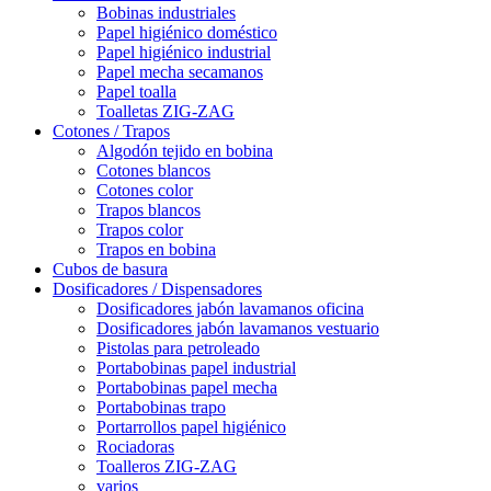
Bobinas industriales
Papel higiénico doméstico
Papel higiénico industrial
Papel mecha secamanos
Papel toalla
Toalletas ZIG-ZAG
Cotones / Trapos
Algodón tejido en bobina
Cotones blancos
Cotones color
Trapos blancos
Trapos color
Trapos en bobina
Cubos de basura
Dosificadores / Dispensadores
Dosificadores jabón lavamanos oficina
Dosificadores jabón lavamanos vestuario
Pistolas para petroleado
Portabobinas papel industrial
Portabobinas papel mecha
Portabobinas trapo
Portarrollos papel higiénico
Rociadoras
Toalleros ZIG-ZAG
varios