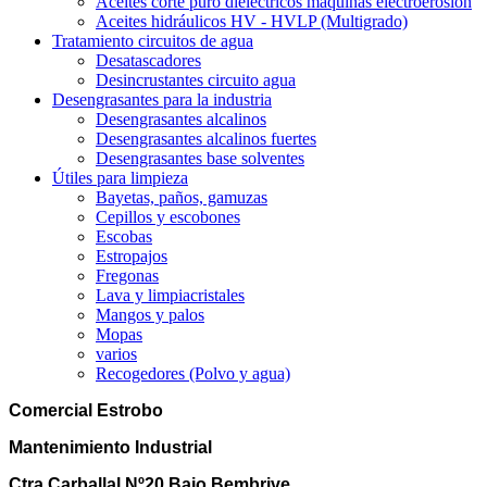
Aceites corte puro dieléctricos máquinas electroerosión
Aceites hidráulicos HV - HVLP (Multigrado)
Tratamiento circuitos de agua
Desatascadores
Desincrustantes circuito agua
Desengrasantes para la industria
Desengrasantes alcalinos
Desengrasantes alcalinos fuertes
Desengrasantes base solventes
Útiles para limpieza
Bayetas, paños, gamuzas
Cepillos y escobones
Escobas
Estropajos
Fregonas
Lava y limpiacristales
Mangos y palos
Mopas
varios
Recogedores (Polvo y agua)
Comercial Estrobo
Mantenimiento Industrial
Ctra Carballal Nº20 Bajo Bembrive