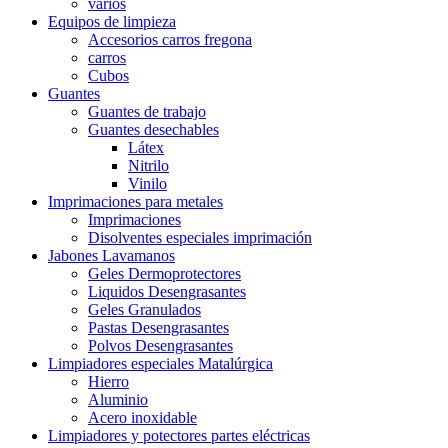
varios
Equipos de limpieza
Accesorios carros fregona
carros
Cubos
Guantes
Guantes de trabajo
Guantes desechables
Látex
Nitrilo
Vinilo
Imprimaciones para metales
Imprimaciones
Disolventes especiales imprimación
Jabones Lavamanos
Geles Dermoprotectores
Liquidos Desengrasantes
Geles Granulados
Pastas Desengrasantes
Polvos Desengrasantes
Limpiadores especiales Matalúrgica
Hierro
Aluminio
Acero inoxidable
Limpiadores y potectores partes eléctricas