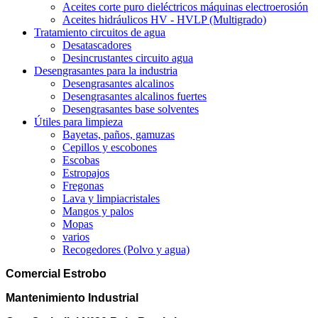
Aceites corte puro dieléctricos máquinas electroerosión
Aceites hidráulicos HV - HVLP (Multigrado)
Tratamiento circuitos de agua
Desatascadores
Desincrustantes circuito agua
Desengrasantes para la industria
Desengrasantes alcalinos
Desengrasantes alcalinos fuertes
Desengrasantes base solventes
Útiles para limpieza
Bayetas, paños, gamuzas
Cepillos y escobones
Escobas
Estropajos
Fregonas
Lava y limpiacristales
Mangos y palos
Mopas
varios
Recogedores (Polvo y agua)
Comercial Estrobo
Mantenimiento Industrial