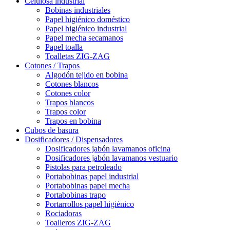
Celulosa industrial
Bobinas industriales
Papel higiénico doméstico
Papel higiénico industrial
Papel mecha secamanos
Papel toalla
Toalletas ZIG-ZAG
Cotones / Trapos
Algodón tejido en bobina
Cotones blancos
Cotones color
Trapos blancos
Trapos color
Trapos en bobina
Cubos de basura
Dosificadores / Dispensadores
Dosificadores jabón lavamanos oficina
Dosificadores jabón lavamanos vestuario
Pistolas para petroleado
Portabobinas papel industrial
Portabobinas papel mecha
Portabobinas trapo
Portarrollos papel higiénico
Rociadoras
Toalleros ZIG-ZAG