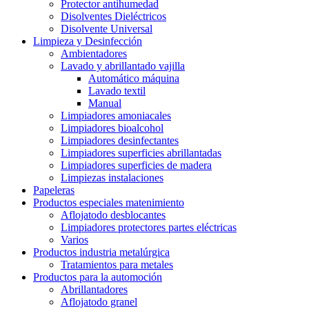
Protector antihumedad
Disolventes Dieléctricos
Disolvente Universal
Limpieza y Desinfección
Ambientadores
Lavado y abrillantado vajilla
Automático máquina
Lavado textil
Manual
Limpiadores amoniacales
Limpiadores bioalcohol
Limpiadores desinfectantes
Limpiadores superficies abrillantadas
Limpiadores superficies de madera
Limpiezas instalaciones
Papeleras
Productos especiales matenimiento
Aflojatodo desblocantes
Limpiadores protectores partes eléctricas
Varios
Productos industria metalúrgica
Tratamientos para metales
Productos para la automoción
Abrillantadores
Aflojatodo granel