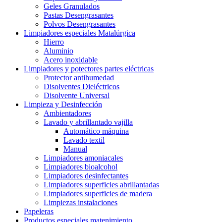
Geles Granulados
Pastas Desengrasantes
Polvos Desengrasantes
Limpiadores especiales Matalúrgica
Hierro
Aluminio
Acero inoxidable
Limpiadores y potectores partes eléctricas
Protector antihumedad
Disolventes Dieléctricos
Disolvente Universal
Limpieza y Desinfección
Ambientadores
Lavado y abrillantado vajilla
Automático máquina
Lavado textil
Manual
Limpiadores amoniacales
Limpiadores bioalcohol
Limpiadores desinfectantes
Limpiadores superficies abrillantadas
Limpiadores superficies de madera
Limpiezas instalaciones
Papeleras
Productos especiales matenimiento