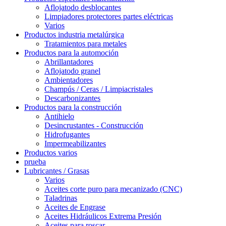
Aflojatodo desblocantes
Limpiadores protectores partes eléctricas
Varios
Productos industria metalúrgica
Tratamientos para metales
Productos para la automoción
Abrillantadores
Aflojatodo granel
Ambientadores
Champús / Ceras / Limpiacristales
Descarbonizantes
Productos para la construcción
Antihielo
Desincrustantes - Construcción
Hidrofugantes
Impermeabilizantes
Productos varios
prueba
Lubricantes / Grasas
Varios
Aceites corte puro para mecanizado (CNC)
Taladrinas
Aceites de Engrase
Aceites Hidráulicos Extrema Presión
Aceites para roscar