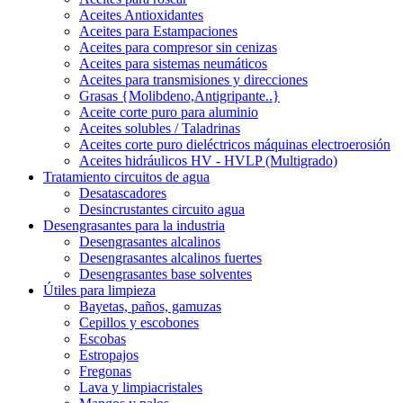
Aceites Antioxidantes
Aceites para Estampaciones
Aceites para compresor sin cenizas
Aceites para sistemas neumáticos
Aceites para transmisiones y direcciones
Grasas {Molibdeno,Antigripante..}
Aceite corte puro para aluminio
Aceites solubles / Taladrinas
Aceites corte puro dieléctricos máquinas electroerosión
Aceites hidráulicos HV - HVLP (Multigrado)
Tratamiento circuitos de agua
Desatascadores
Desincrustantes circuito agua
Desengrasantes para la industria
Desengrasantes alcalinos
Desengrasantes alcalinos fuertes
Desengrasantes base solventes
Útiles para limpieza
Bayetas, paños, gamuzas
Cepillos y escobones
Escobas
Estropajos
Fregonas
Lava y limpiacristales