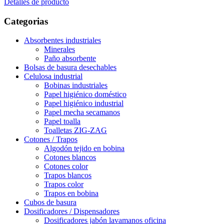
Detalles de producto
Categorias
Absorbentes industriales
Minerales
Paño absorbente
Bolsas de basura desechables
Celulosa industrial
Bobinas industriales
Papel higiénico doméstico
Papel higiénico industrial
Papel mecha secamanos
Papel toalla
Toalletas ZIG-ZAG
Cotones / Trapos
Algodón tejido en bobina
Cotones blancos
Cotones color
Trapos blancos
Trapos color
Trapos en bobina
Cubos de basura
Dosificadores / Dispensadores
Dosificadores jabón lavamanos oficina