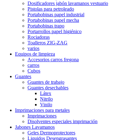
Dosificadores jabón lavamanos vestuario
Pistolas para petroleado
Portabobinas papel industrial
Portabobinas papel mecha
Portabobinas trapo
Portarrollos papel higiénico
Rociadoras
Toalleros ZIG-ZAG
varios
Equipos de limpieza
Accesorios carros fregona
carros
Cubos
Guantes
Guantes de trabajo
Guantes desechables
Látex
Nitrilo
Vinilo
Imprimaciones para metales
Imprimaciones
Disolventes especiales imprimación
Jabones Lavamanos
Geles Dermoprotectores
Liquidos Desengrasantes