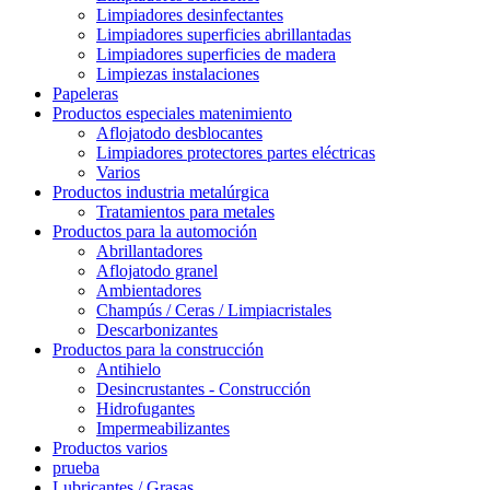
Limpiadores desinfectantes
Limpiadores superficies abrillantadas
Limpiadores superficies de madera
Limpiezas instalaciones
Papeleras
Productos especiales matenimiento
Aflojatodo desblocantes
Limpiadores protectores partes eléctricas
Varios
Productos industria metalúrgica
Tratamientos para metales
Productos para la automoción
Abrillantadores
Aflojatodo granel
Ambientadores
Champús / Ceras / Limpiacristales
Descarbonizantes
Productos para la construcción
Antihielo
Desincrustantes - Construcción
Hidrofugantes
Impermeabilizantes
Productos varios
prueba
Lubricantes / Grasas