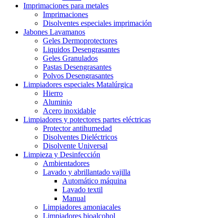
Imprimaciones para metales
Imprimaciones
Disolventes especiales imprimación
Jabones Lavamanos
Geles Dermoprotectores
Liquidos Desengrasantes
Geles Granulados
Pastas Desengrasantes
Polvos Desengrasantes
Limpiadores especiales Matalúrgica
Hierro
Aluminio
Acero inoxidable
Limpiadores y potectores partes eléctricas
Protector antihumedad
Disolventes Dieléctricos
Disolvente Universal
Limpieza y Desinfección
Ambientadores
Lavado y abrillantado vajilla
Automático máquina
Lavado textil
Manual
Limpiadores amoniacales
Limpiadores bioalcohol