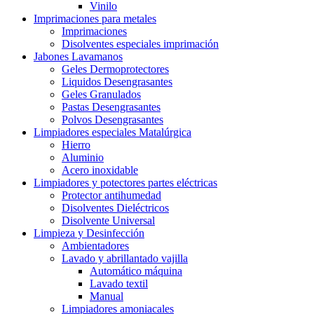
Vinilo
Imprimaciones para metales
Imprimaciones
Disolventes especiales imprimación
Jabones Lavamanos
Geles Dermoprotectores
Liquidos Desengrasantes
Geles Granulados
Pastas Desengrasantes
Polvos Desengrasantes
Limpiadores especiales Matalúrgica
Hierro
Aluminio
Acero inoxidable
Limpiadores y potectores partes eléctricas
Protector antihumedad
Disolventes Dieléctricos
Disolvente Universal
Limpieza y Desinfección
Ambientadores
Lavado y abrillantado vajilla
Automático máquina
Lavado textil
Manual
Limpiadores amoniacales