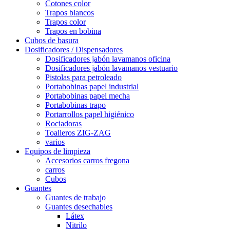
Cotones color
Trapos blancos
Trapos color
Trapos en bobina
Cubos de basura
Dosificadores / Dispensadores
Dosificadores jabón lavamanos oficina
Dosificadores jabón lavamanos vestuario
Pistolas para petroleado
Portabobinas papel industrial
Portabobinas papel mecha
Portabobinas trapo
Portarrollos papel higiénico
Rociadoras
Toalleros ZIG-ZAG
varios
Equipos de limpieza
Accesorios carros fregona
carros
Cubos
Guantes
Guantes de trabajo
Guantes desechables
Látex
Nitrilo