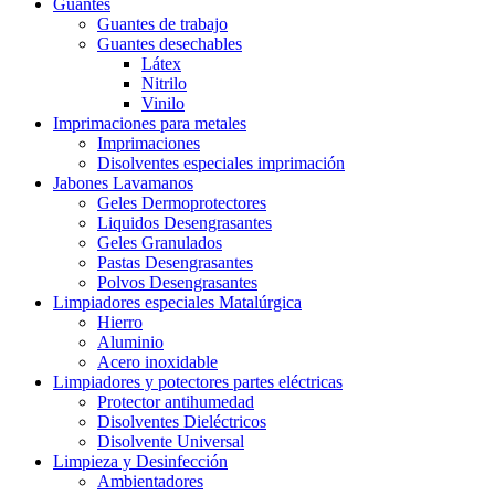
Guantes
Guantes de trabajo
Guantes desechables
Látex
Nitrilo
Vinilo
Imprimaciones para metales
Imprimaciones
Disolventes especiales imprimación
Jabones Lavamanos
Geles Dermoprotectores
Liquidos Desengrasantes
Geles Granulados
Pastas Desengrasantes
Polvos Desengrasantes
Limpiadores especiales Matalúrgica
Hierro
Aluminio
Acero inoxidable
Limpiadores y potectores partes eléctricas
Protector antihumedad
Disolventes Dieléctricos
Disolvente Universal
Limpieza y Desinfección
Ambientadores