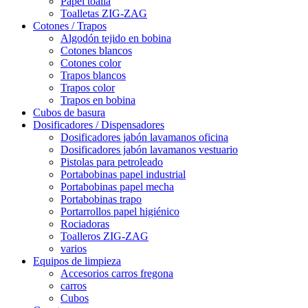
Papel toalla
Toalletas ZIG-ZAG
Cotones / Trapos
Algodón tejido en bobina
Cotones blancos
Cotones color
Trapos blancos
Trapos color
Trapos en bobina
Cubos de basura
Dosificadores / Dispensadores
Dosificadores jabón lavamanos oficina
Dosificadores jabón lavamanos vestuario
Pistolas para petroleado
Portabobinas papel industrial
Portabobinas papel mecha
Portabobinas trapo
Portarrollos papel higiénico
Rociadoras
Toalleros ZIG-ZAG
varios
Equipos de limpieza
Accesorios carros fregona
carros
Cubos