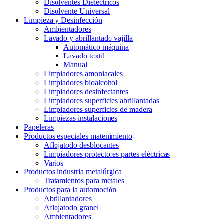
Disolventes Dieléctricos
Disolvente Universal
Limpieza y Desinfección
Ambientadores
Lavado y abrillantado vajilla
Automático máquina
Lavado textil
Manual
Limpiadores amoniacales
Limpiadores bioalcohol
Limpiadores desinfectantes
Limpiadores superficies abrillantadas
Limpiadores superficies de madera
Limpiezas instalaciones
Papeleras
Productos especiales matenimiento
Aflojatodo desblocantes
Limpiadores protectores partes eléctricas
Varios
Productos industria metalúrgica
Tratamientos para metales
Productos para la automoción
Abrillantadores
Aflojatodo granel
Ambientadores