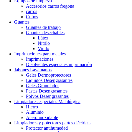
Equipos de limpieza
Accesorios carros fregona
carros
Cubos
Guantes
Guantes de trabajo
Guantes desechables
Látex
Nitrilo
Vinilo
Imprimaciones para metales
Imprimaciones
Disolventes especiales imprimación
Jabones Lavamanos
Geles Dermoprotectores
Liquidos Desengrasantes
Geles Granulados
Pastas Desengrasantes
Polvos Desengrasantes
Limpiadores especiales Matalúrgica
Hierro
Aluminio
Acero inoxidable
Limpiadores y potectores partes eléctricas
Protector antihumedad