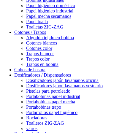
Bobinas industriales
Papel higiénico doméstico
Papel higiénico industrial
Papel mecha secamanos
Papel toalla
Toalletas ZIG-ZAG
Cotones / Trapos
Algodón tejido en bobina
Cotones blancos
Cotones color
Trapos blancos
Trapos color
Trapos en bobina
Cubos de basura
Dosificadores / Dispensadores
Dosificadores jabón lavamanos oficina
Dosificadores jabón lavamanos vestuario
Pistolas para petroleado
Portabobinas papel industrial
Portabobinas papel mecha
Portabobinas trapo
Portarrollos papel higiénico
Rociadoras
Toalleros ZIG-ZAG
varios