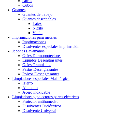
carros
Cubos
Guantes
Guantes de trabajo
Guantes desechables
Látex
Nitrilo
Vinilo
Imprimaciones para metales
Imprimaciones
Disolventes especiales imprimación
Jabones Lavamanos
Geles Dermoprotectores
Liquidos Desengrasantes
Geles Granulados
Pastas Desengrasantes
Polvos Desengrasantes
Limpiadores especiales Matalúrgica
Hierro
Aluminio
Acero inoxidable
Limpiadores y potectores partes eléctricas
Protector antihumedad
Disolventes Dieléctricos
Disolvente Universal