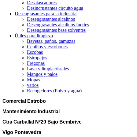
Desatascadores
Desincrustantes circuito agua
Desengrasantes para la industria
Desengrasantes alcalinos
Desengrasantes alcalinos fuertes
Desengrasantes base solventes
Útiles para limpieza
Bayetas, paños, gamuzas
Cepillos y escobones
Escobas
Estropajos
Fregonas
Lava y limpiacristales
Mangos y palos
Mopas
varios
Recogedores (Polvo y agua)
Comercial Estrobo
Mantenimiento Industrial
Ctra Carballal Nº20 Bajo Bembrive
Vigo Pontevedra