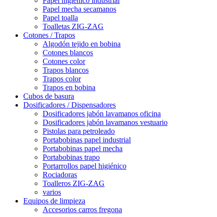
Papel higiénico industrial
Papel mecha secamanos
Papel toalla
Toalletas ZIG-ZAG
Cotones / Trapos
Algodón tejido en bobina
Cotones blancos
Cotones color
Trapos blancos
Trapos color
Trapos en bobina
Cubos de basura
Dosificadores / Dispensadores
Dosificadores jabón lavamanos oficina
Dosificadores jabón lavamanos vestuario
Pistolas para petroleado
Portabobinas papel industrial
Portabobinas papel mecha
Portabobinas trapo
Portarrollos papel higiénico
Rociadoras
Toalleros ZIG-ZAG
varios
Equipos de limpieza
Accesorios carros fregona