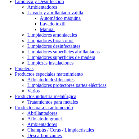
Limpieza y Desinfección
Ambientadores
Lavado y abrillantado vajilla
Automático máquina
Lavado textil
Manual
Limpiadores amoniacales
Limpiadores bioalcohol
Limpiadores desinfectantes
Limpiadores superficies abrillantadas
Limpiadores superficies de madera
Limpiezas instalaciones
Papeleras
Productos especiales matenimiento
Aflojatodo desblocantes
Limpiadores protectores partes eléctricas
Varios
Productos industria metalúrgica
Tratamientos para metales
Productos para la automoción
Abrillantadores
Aflojatodo granel
Ambientadores
Champús / Ceras / Limpiacristales
Descarbonizantes