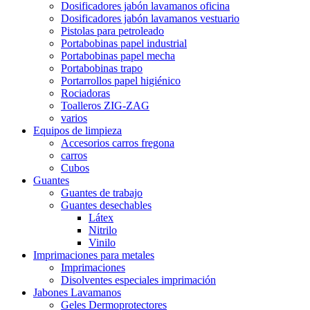
Dosificadores jabón lavamanos oficina
Dosificadores jabón lavamanos vestuario
Pistolas para petroleado
Portabobinas papel industrial
Portabobinas papel mecha
Portabobinas trapo
Portarrollos papel higiénico
Rociadoras
Toalleros ZIG-ZAG
varios
Equipos de limpieza
Accesorios carros fregona
carros
Cubos
Guantes
Guantes de trabajo
Guantes desechables
Látex
Nitrilo
Vinilo
Imprimaciones para metales
Imprimaciones
Disolventes especiales imprimación
Jabones Lavamanos
Geles Dermoprotectores