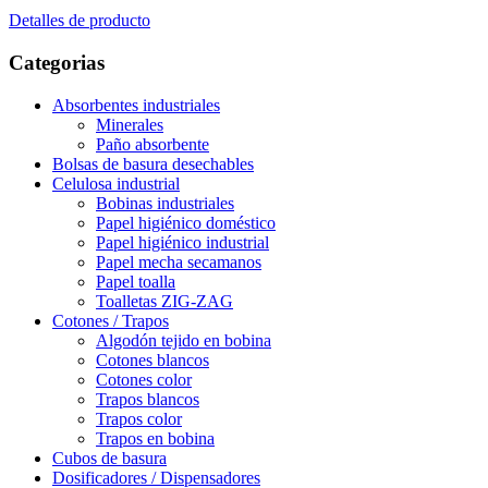
Detalles de producto
Categorias
Absorbentes industriales
Minerales
Paño absorbente
Bolsas de basura desechables
Celulosa industrial
Bobinas industriales
Papel higiénico doméstico
Papel higiénico industrial
Papel mecha secamanos
Papel toalla
Toalletas ZIG-ZAG
Cotones / Trapos
Algodón tejido en bobina
Cotones blancos
Cotones color
Trapos blancos
Trapos color
Trapos en bobina
Cubos de basura
Dosificadores / Dispensadores