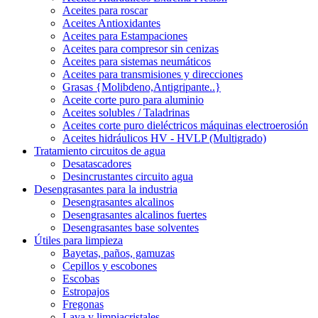
Aceites para roscar
Aceites Antioxidantes
Aceites para Estampaciones
Aceites para compresor sin cenizas
Aceites para sistemas neumáticos
Aceites para transmisiones y direcciones
Grasas {Molibdeno,Antigripante..}
Aceite corte puro para aluminio
Aceites solubles / Taladrinas
Aceites corte puro dieléctricos máquinas electroerosión
Aceites hidráulicos HV - HVLP (Multigrado)
Tratamiento circuitos de agua
Desatascadores
Desincrustantes circuito agua
Desengrasantes para la industria
Desengrasantes alcalinos
Desengrasantes alcalinos fuertes
Desengrasantes base solventes
Útiles para limpieza
Bayetas, paños, gamuzas
Cepillos y escobones
Escobas
Estropajos
Fregonas
Lava y limpiacristales