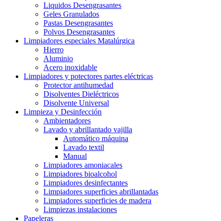
Liquidos Desengrasantes
Geles Granulados
Pastas Desengrasantes
Polvos Desengrasantes
Limpiadores especiales Matalúrgica
Hierro
Aluminio
Acero inoxidable
Limpiadores y potectores partes eléctricas
Protector antihumedad
Disolventes Dieléctricos
Disolvente Universal
Limpieza y Desinfección
Ambientadores
Lavado y abrillantado vajilla
Automático máquina
Lavado textil
Manual
Limpiadores amoniacales
Limpiadores bioalcohol
Limpiadores desinfectantes
Limpiadores superficies abrillantadas
Limpiadores superficies de madera
Limpiezas instalaciones
Papeleras