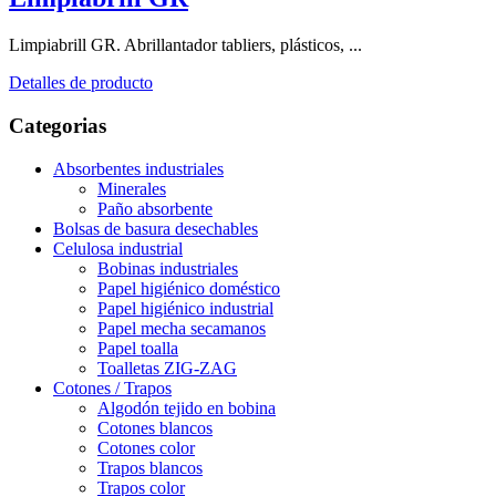
Limpiabrill GR. Abrillantador tabliers, plásticos, ...
Detalles de producto
Categorias
Absorbentes industriales
Minerales
Paño absorbente
Bolsas de basura desechables
Celulosa industrial
Bobinas industriales
Papel higiénico doméstico
Papel higiénico industrial
Papel mecha secamanos
Papel toalla
Toalletas ZIG-ZAG
Cotones / Trapos
Algodón tejido en bobina
Cotones blancos
Cotones color
Trapos blancos
Trapos color