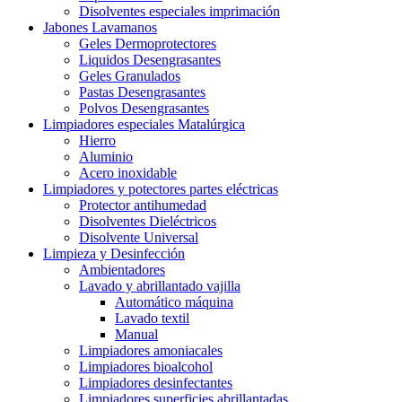
Disolventes especiales imprimación
Jabones Lavamanos
Geles Dermoprotectores
Liquidos Desengrasantes
Geles Granulados
Pastas Desengrasantes
Polvos Desengrasantes
Limpiadores especiales Matalúrgica
Hierro
Aluminio
Acero inoxidable
Limpiadores y potectores partes eléctricas
Protector antihumedad
Disolventes Dieléctricos
Disolvente Universal
Limpieza y Desinfección
Ambientadores
Lavado y abrillantado vajilla
Automático máquina
Lavado textil
Manual
Limpiadores amoniacales
Limpiadores bioalcohol
Limpiadores desinfectantes
Limpiadores superficies abrillantadas