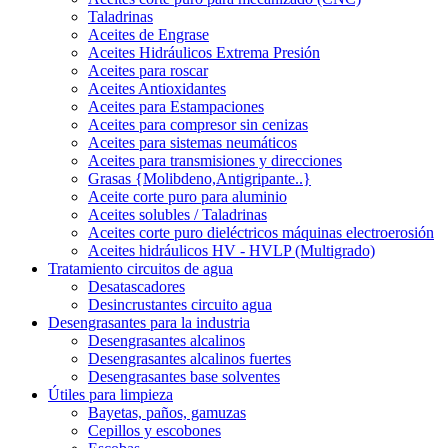
Taladrinas
Aceites de Engrase
Aceites Hidráulicos Extrema Presión
Aceites para roscar
Aceites Antioxidantes
Aceites para Estampaciones
Aceites para compresor sin cenizas
Aceites para sistemas neumáticos
Aceites para transmisiones y direcciones
Grasas {Molibdeno,Antigripante..}
Aceite corte puro para aluminio
Aceites solubles / Taladrinas
Aceites corte puro dieléctricos máquinas electroerosión
Aceites hidráulicos HV - HVLP (Multigrado)
Tratamiento circuitos de agua
Desatascadores
Desincrustantes circuito agua
Desengrasantes para la industria
Desengrasantes alcalinos
Desengrasantes alcalinos fuertes
Desengrasantes base solventes
Útiles para limpieza
Bayetas, paños, gamuzas
Cepillos y escobones