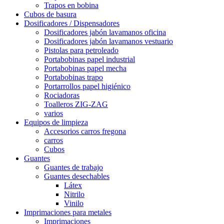
Trapos en bobina
Cubos de basura
Dosificadores / Dispensadores
Dosificadores jabón lavamanos oficina
Dosificadores jabón lavamanos vestuario
Pistolas para petroleado
Portabobinas papel industrial
Portabobinas papel mecha
Portabobinas trapo
Portarrollos papel higiénico
Rociadoras
Toalleros ZIG-ZAG
varios
Equipos de limpieza
Accesorios carros fregona
carros
Cubos
Guantes
Guantes de trabajo
Guantes desechables
Látex
Nitrilo
Vinilo
Imprimaciones para metales
Imprimaciones