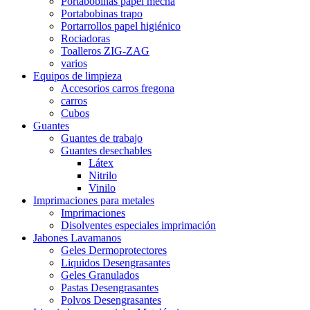
Portabobinas papel mecha
Portabobinas trapo
Portarrollos papel higiénico
Rociadoras
Toalleros ZIG-ZAG
varios
Equipos de limpieza
Accesorios carros fregona
carros
Cubos
Guantes
Guantes de trabajo
Guantes desechables
Látex
Nitrilo
Vinilo
Imprimaciones para metales
Imprimaciones
Disolventes especiales imprimación
Jabones Lavamanos
Geles Dermoprotectores
Liquidos Desengrasantes
Geles Granulados
Pastas Desengrasantes
Polvos Desengrasantes