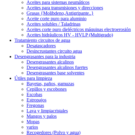
Aceites para sistemas neumáticos
Aceites para transmisiones y direcciones
Grasas {Molibdeno,Antigripante..}
Aceite corte puro para aluminio
Aceites solubles / Taladrinas
Aceites corte puro dieléctricos máquinas electroerosión
Aceites hidráulicos HV - HVLP (Multigrado)
Tratamiento circuitos de agua
Desatascadores
Desincrustantes circuito agua
Desengrasantes para la industria
Desengrasantes alcalinos
Desengrasantes alcalinos fuertes
Desengrasantes base solventes
Útiles para limpieza
Bayetas, paños, gamuzas
Cepillos y escobones
Escobas
Estropajos
Fregonas
Lava y limpiacristales
Mangos y palos
Mopas
varios
Recogedores (Polvo y agua)