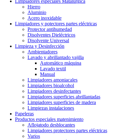
Limpiadores especiales Matalúrgica
Hierro
Aluminio
Acero inoxidable
Limpiadores y potectores partes eléctricas
Protector antihumedad
Disolventes Dieléctricos
Disolvente Universal
Limpieza y Desinfección
Ambientadores
Lavado y abrillantado vajilla
Automático máquina
Lavado textil
Manual
Limpiadores amoniacales
Limpiadores bioalcohol
Limpiadores desinfectantes
Limpiadores superficies abrillantadas
Limpiadores superficies de madera
Limpiezas instalaciones
Papeleras
Productos especiales matenimiento
Aflojatodo desblocantes
Limpiadores protectores partes eléctricas
Varios