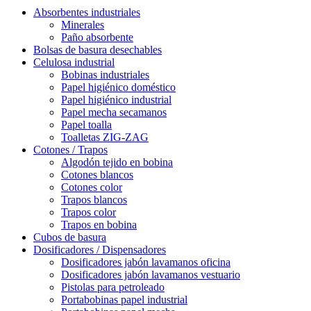
Absorbentes industriales
Minerales
Paño absorbente
Bolsas de basura desechables
Celulosa industrial
Bobinas industriales
Papel higiénico doméstico
Papel higiénico industrial
Papel mecha secamanos
Papel toalla
Toalletas ZIG-ZAG
Cotones / Trapos
Algodón tejido en bobina
Cotones blancos
Cotones color
Trapos blancos
Trapos color
Trapos en bobina
Cubos de basura
Dosificadores / Dispensadores
Dosificadores jabón lavamanos oficina
Dosificadores jabón lavamanos vestuario
Pistolas para petroleado
Portabobinas papel industrial